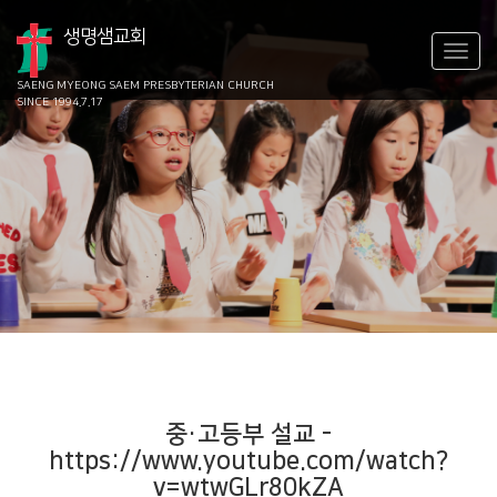
생명샘교회
SAENG MYEONG SAEM
PRESBYTERIAN CHURCH
SINCE 1994.7.17
중·고등부 설교
-
https://www.youtube.com/watch?
v=wtwGLr80kZA