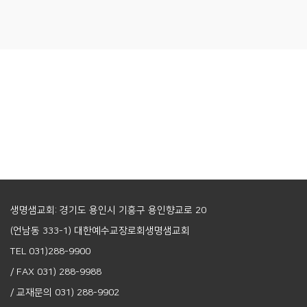
생명샘교회: 경기도 용인시 기흥구 용인향교로 20
(언남동 333-1) 대한예수교장로회생명샘교회
TEL 031)288-9900
/ FAX 031) 288-9988
/ 교재문의 031) 288-9902