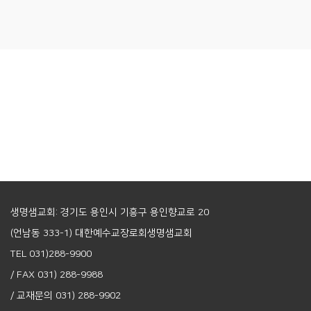
생명샘교회: 경기도 용인시 기흥구 용인향교로 20
(언남동 333-1) 대한예수교장로회생명샘교회
TEL 031)288-9900
/ FAX 031) 288-9988
/ 교재문의 031) 288-9902