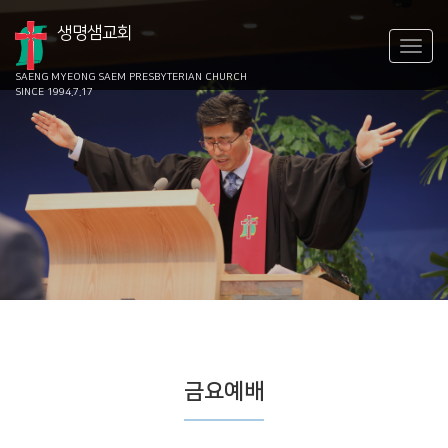
생명샘교회
SAENG MYEONG SAEM
PRESBYTERIAN CHURCH
SINCE 1994.7.17
금요예배