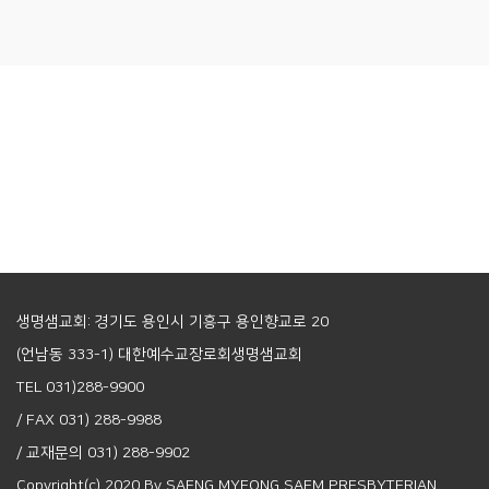
생명샘교회: 경기도 용인시 기흥구 용인향교로 20
(언남동 333-1) 대한예수교장로회생명샘교회
TEL 031)288-9900
/ FAX 031) 288-9988
/ 교재문의 031) 288-9902
Copyright(c) 2020 By SAENG MYEONG SAEM PRESBYTERIAN