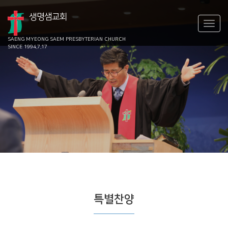
생명샘교회
SAENG MYEONG SAEM
PRESBYTERIAN CHURCH
SINCE 1994.7.17
특별찬양