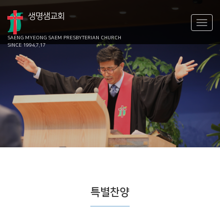
생명샘교회
SAENG MYEONG SAEM
PRESBYTERIAN CHURCH
SINCE 1994.7.17
특별찬양