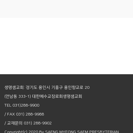
생명샘교회: 경기도 용인시 기흥구 용인향교로 20
(언남동 333-1) 대한예수교장로회생명샘교회
TEL 031)288-9900
/ FAX 031) 288-9988
/ 교재문의 031) 288-9902
Copyright(c) 2020 By SAENG MYEONG SAEM PRESBYTERIAN