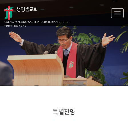
생명샘교회
SAENG MYEONG SAEM
PRESBYTERIAN CHURCH
SINCE 1994.7.17
특별찬양