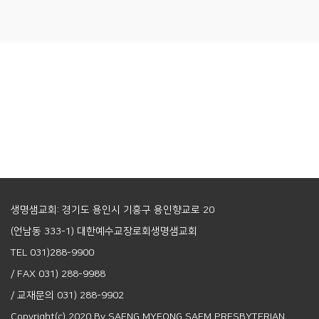
생명샘교회: 경기도 용인시 기흥구 용인향교로 20
(언남동 333-1) 대한예수교장로회생명샘교회
TEL 031)288-9900
/ FAX 031) 288-9988
/ 교재문의 031) 288-9902
Copyright(c) 2020 By SAENG MYEONG SAEM PRESBYTERIAN