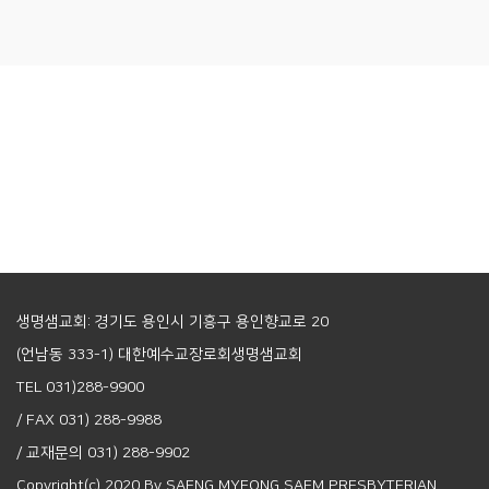
생명샘교회: 경기도 용인시 기흥구 용인향교로 20
(언남동 333-1) 대한예수교장로회생명샘교회
TEL 031)288-9900
/ FAX 031) 288-9988
/ 교재문의 031) 288-9902
Copyright(c) 2020 By SAENG MYEONG SAEM PRESBYTERIAN