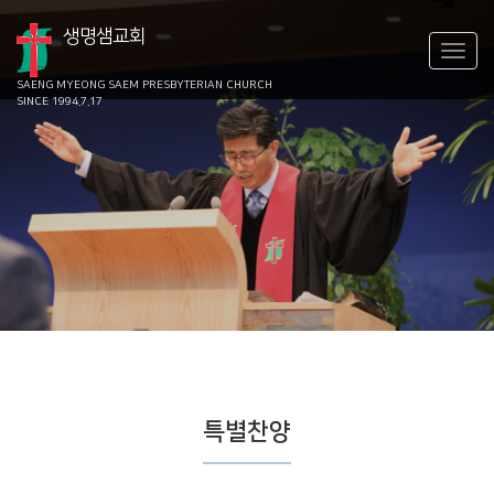
생명샘교회
SAENG MYEONG SAEM
PRESBYTERIAN CHURCH
SINCE 1994.7.17
특별찬양