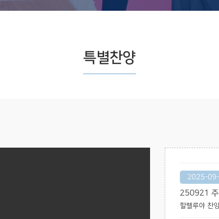
특별찬양
2025-09
250921 
할렐루야 찬