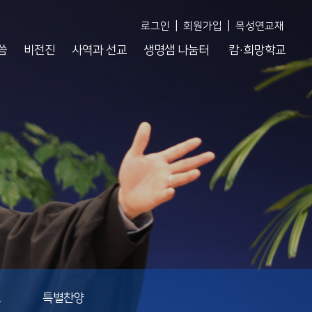
|
|
로그인
회원가입
목성연교재
씀
비전진
사역과 선교
생명샘 나눔터
캄·희망학교
도
특별찬양