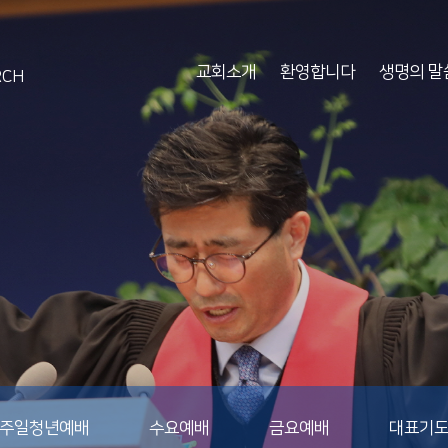
교회소개
환영합니다
생명의 말
RCH
주일청년예배
수요예배
금요예배
대표기