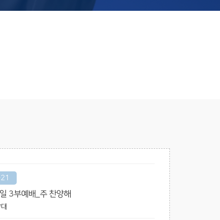
-21
주일 3부예배_주 찬양해
양대