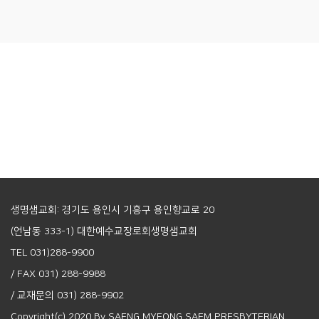
생명샘교회: 경기도 용인시 기흥구 용인향교로 20
(언남동 333-1) 대한예수교장로회생명샘교회
TEL 031)288-9900
/ FAX 031) 288-9988
/ 교재문의 031) 288-9902
Copyright(c) 2020 By SAENG MYEONG SAEM PRESBYTERIAN