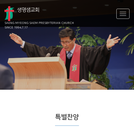
생명샘교회
SAENG MYEONG SAEM
PRESBYTERIAN CHURCH
SINCE 1994.7.17
특별찬양