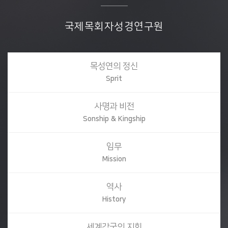
국제목회자성경연구원
목성연의 정신
Sprit
사명과 비전
Sonship & Kingship
임무
Mission
역사
History
세계각국의 지회