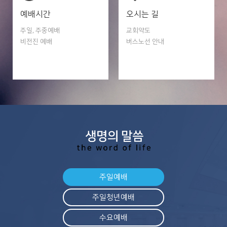
예배시간
오시는 길
주일, 주중예배
교회약도
비전진 예배
버스노선 안내
주일예배
주일청년예배
수요예배