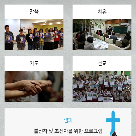
말씀
치유
기도
선교
샘파
불신자 및 초신자를 위한 프로그램