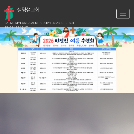
생명샘교회
SAENG MYEONG SAEM
PRESBYTERIAN CHURCH
SINCE 1994.7.17