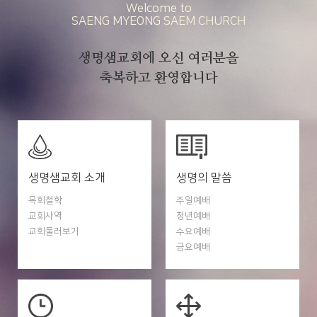
Welcome to
SAENG MYEONG SAEM CHURCH
생명샘교회에 오신 여러분을
축복하고 환영합니다
생명샘교회 소개
생명의 말씀
목회철학
주일예배
교회사역
청년예배
교회둘러보기
수요예배
금요예배