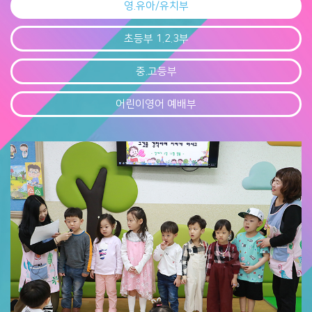
영.유아/유치부
초등부 1.2.3부
중.고등부
어린이영어 예배부