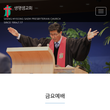
생명샘교회
SAENG MYEONG SAEM
PRESBYTERIAN CHURCH
SINCE 1994.7.17
금요예배