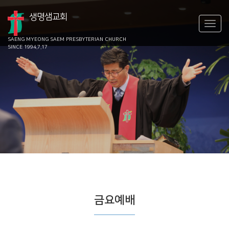
생명샘교회
SAENG MYEONG SAEM
PRESBYTERIAN CHURCH
SINCE 1994.7.17
금요예배