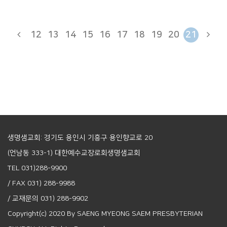
12
13
14
15
16
17
18
19
20
21
생명샘교회: 경기도 용인시 기흥구 용인향교로 20
(언남동 333-1) 대한예수교장로회생명샘교회
TEL 031)288-9900
/ FAX 031) 288-9988
/ 교재문의 031) 288-9902
Copyright(c) 2020 By SAENG MYEONG SAEM PRESBYTERIAN