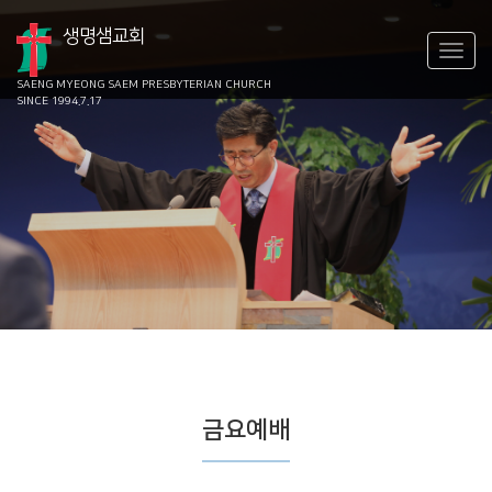
생명샘교회
SAENG MYEONG SAEM
PRESBYTERIAN CHURCH
SINCE 1994.7.17
금요예배