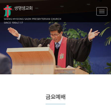
생명샘교회
SAENG MYEONG SAEM
PRESBYTERIAN CHURCH
SINCE 1994.7.17
금요예배