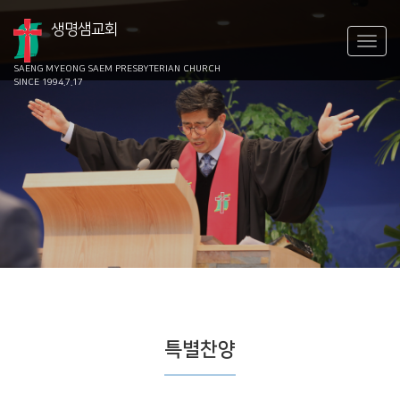
생명샘교회
SAENG MYEONG SAEM
PRESBYTERIAN CHURCH
SINCE 1994.7.17
특별찬양