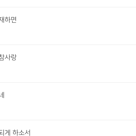
임재하면
 참사랑
네
 되게 하소서