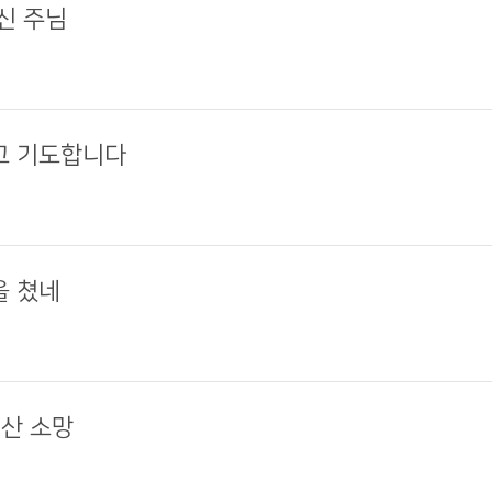
되신 주님
라고 기도합니다
을 쳤네
 산 소망