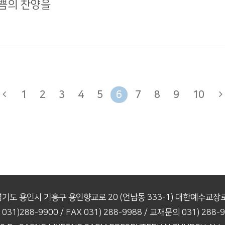
기쁨의 찬양을
1
2
3
4
5
6
7
8
9
10
경기도 용인시 기흥구 용인향교로 20
(언남동 333-1) 대한예수교
 031)288-9900
/ FAX 031) 288-9988
/ 교재문의 031) 288-