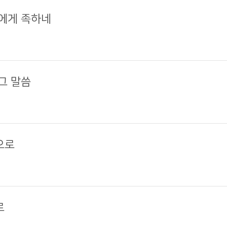
나에게 족하네
 그 말씀
으로
로