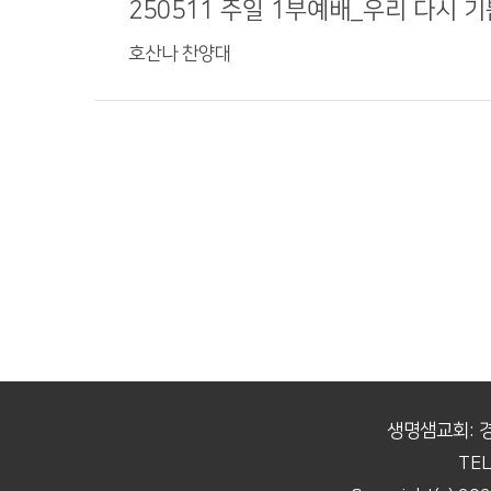
250511 주일 1부예배_우리 다시 
호산나 찬양대
생명샘교회: 
TEL