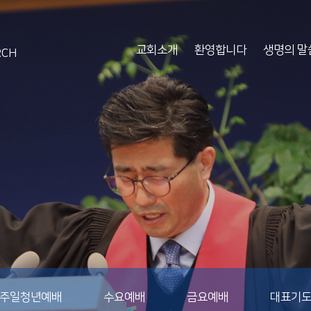
교회소개
환영합니다
생명의 말
RCH
주일청년예배
수요예배
금요예배
대표기