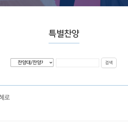
특별찬양
검색
은혜로