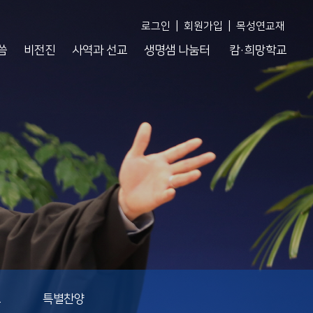
|
|
로그인
회원가입
목성연교재
씀
비전진
사역과 선교
생명샘 나눔터
캄·희망학교
도
특별찬양