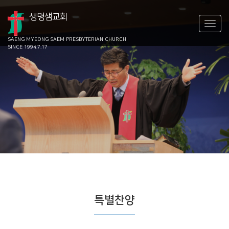
생명샘교회
SAENG MYEONG SAEM
PRESBYTERIAN CHURCH
SINCE 1994.7.17
특별찬양