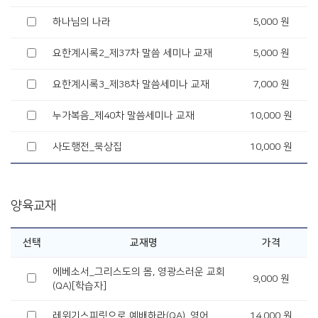
하나님의 나라
5,000 원
요한계시록2_제37차 말씀 세미나 교재
5,000 원
요한계시록3_제38차 말씀세미나 교재
7,000 원
누가복음_제40차 말씀세미나 교재
10,000 원
사도행전_묵상집
10,000 원
양육교재
선택
교재명
가격
에베소서_그리스도의 몸, 영광스러운 교회
9,000 원
(QA)[학습자]
레위기스피릿으로 예배하라(QA)_영어
14,000 원