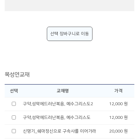
선택 장바구니로 이동
목성연교재
선택
교재명
가격
구약,성막에드러난복음, 예수그리스도2
12,000 원
구약,성막에드러난복음, 예수그리스도
12,000 원
신명기_쉐마정신으로 구속사를 이어가라
20,000 원