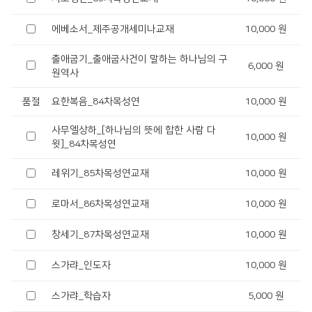
에베소서_제주공개세미나교재
10,000 원
출애굽기_출애굽사건이 말하는 하나님의 구
6,000 원
원역사
품절
요한복음_84차목성연
10,000 원
사무엘상하_[하나님의 뜻에 합한 사람 다
10,000 원
윗]_84차목성연
레위기_85차목성연교재
10,000 원
로마서_86차목성연교재
10,000 원
창세기_87차목성연교재
10,000 원
스가랴_인도자
10,000 원
스가랴_학습자
5,000 원