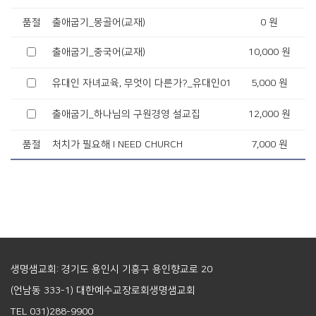
품절
출애굽기_몽골어(교재)
0 원
출애굽기_중국어(교재)
10,000 원
유대인 자녀교육, 무엇이 다른가?_유대인01
5,000 원
출애굽기_하나님의 구원경영 설교집
12,000 원
품절
처치가 필요해 I NEED CHURCH
7,000 원
생명샘교회: 경기도 용인시 기흥구 용인향교로 20
(언남동 333-1) 대한예수교장로회생명샘교회
TEL 031)288-9900