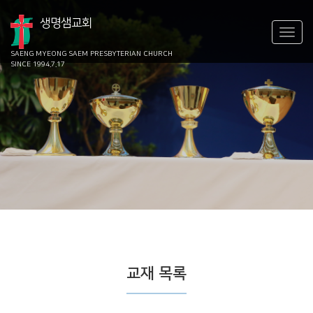
생명샘교회
SAENG MYEONG SAEM
PRESBYTERIAN CHURCH
SINCE 1994.7.17
교재 목록