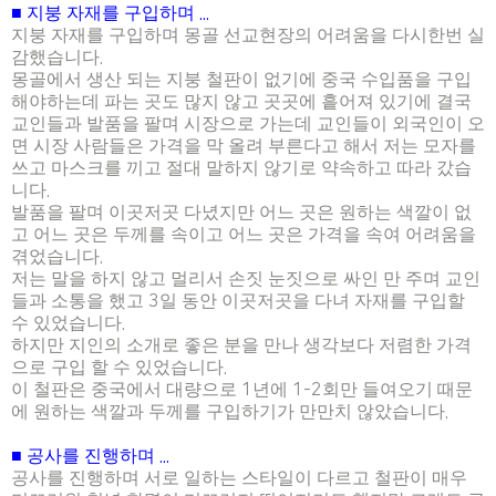
■
지붕 자재를 구입하며
...
지붕 자재를 구입하며 몽골 선교현장의 어려움을 다시한번 실
감했습니다
.
몽골에서 생산 되는 지붕 철판이 없기에 중국 수입품을 구입
해야하는데 파는 곳도 많지 않고 곳곳에 흩어져 있기에 결국
교인들과 발품을 팔며 시장으로 가는데 교인들이 외국인이 오
면 시장 사람들은 가격을 막 올려 부른다고 해서 저는 모자를
쓰고 마스크를 끼고 절대 말하지 않기로 약속하고 따라 갔습
니다
.
발품을 팔며 이곳저곳 다녔지만 어느 곳은 원하는 색깔이 없
고 어느 곳은 두께를 속이고 어느 곳은 가격을 속여 어려움을
겪었습니다
.
저는 말을 하지 않고 멀리서 손짓 눈짓으로 싸인 만 주며 교인
들과 소통을 했고
3
일 동안 이곳저곳을 다녀 자재를 구입할
수 있었습니다
.
하지만 지인의 소개로 좋은 분을 만나 생각보다 저렴한 가격
으로 구입 할 수 있었습니다
.
이 철판은 중국에서 대량으로
1
년에
1-2
회만 들여오기 때문
에 원하는 색깔과 두께를 구입하기가 만만치 않았습니다
.
■
공사를 진행하며
...
공사를 진행하며 서로 일하는 스타일이 다르고 철판이 매우