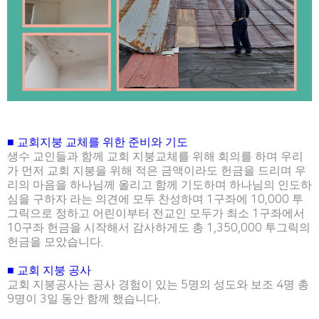
■
교회지붕 교체를 위한 준비와 기도
생수 교인들과 함께 교회 지붕교체를 위해 회의를 하며 우리
가 먼저 교회 지붕을 위해 적은 금액이라도 헌금을 드리며 우
리의 마음을 하나님께 올리고 함께 기도하며 하나님의 인도하
심을 구하자 라는 의견에 모두 찬성하며
1
구좌에
10,000
투
그릭으로 정하고 어린이부터 전교인 모두가 최소
1
구좌에서
10
구좌 헌금을 시작해서 감사하게도 총
1,350,000
투그릭의
헌금을 모았습니다
.
■
교회 지붕 공사
교회 지붕공사는
공사 경험이 있는
5
명의 성도와 보조
4
명 총
9
명이
3
일 동안 함께 했습니다
.