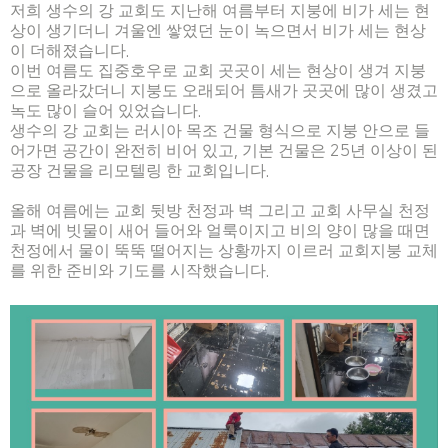
저희 생수의 강 교회도 지난해 여름부터 지붕에 비가 세는 현
상이 생기더니 겨울엔 쌓였던 눈이 녹으면서 비가 세는 현상
이 더해졌습니다
.
이번 여름도 집중호우로 교회 곳곳이 세는 현상이 생겨 지붕
으로 올라갔더니 지붕도 오래되어 틈새가 곳곳에 많이 생겼고
녹도 많이 슬어 있었습니다
.
생수의 강 교회는 러시아 목조 건물 형식으로 지붕 안으로 들
어가면 공간이 완전히 비어 있고
,
기본 건물은
25
년 이상이 된
공장 건물을 리모텔링 한 교회입니다
.
올해 여름에는 교회 뒷방 천정과 벽 그리고 교회 사무실 천정
과 벽에 빗물이 새어 들어와 얼룩이지고 비의 양이 많을 때면
천정에서 물이 뚝뚝 떨어지는 상황까지 이르러 교회지붕 교체
를 위한 준비와 기도를 시작했습니다
.