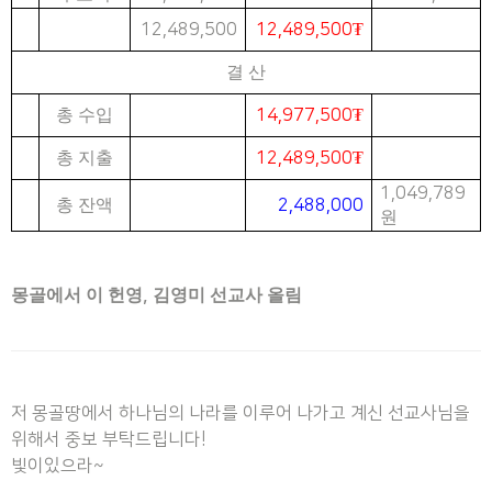
12,489,500
12,489,500
₮
결 산
총 수입
14,977,500
₮
총 지출
12,489,500
₮
1,049,789
총 잔액
2,488,000
원
몽골에서 이 헌영
,
김영미 선교사 올림
저 몽골땅에서 하나님의 나라를 이루어 나가고 계신 선교사님을
위해서 중보 부탁드립니다!
빛이있으라~