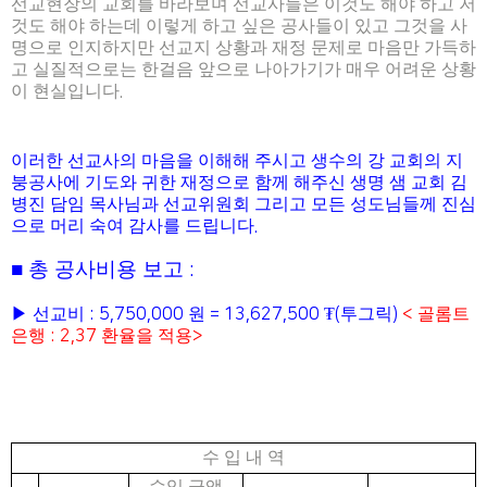
선교현장의 교회를 바라보며 선교사들은 이것도 해야 하고 저
것도 해야 하는데 이렇게 하고 싶은 공사들이 있고 그것을 사
명으로 인지하지만 선교지 상황과 재정 문제로 마음만 가득하
고 실질적으로는 한걸음 앞으로 나아가기가 매우 어려운 상황
이 현실입니다
.
이러한 선교사의 마음을 이해해 주시고 생수의 강 교회의 지
붕공사에 기도와 귀한 재정으로 함께 해주신 생명 샘 교회 김
병진 담임 목사님과 선교위원회 그리고 모든 성도님들께 진심
으로 머리 숙여 감사를 드립니다
.
■
총 공사비용 보고
:
▶
선교비
: 5,750,000
원
= 13,627,500
₮
(
투그릭
)
<
골롬트
은행
: 2,37
환율을 적용
>
수 입 내 역
수입 금액