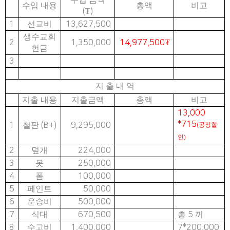
수입 내용
총액
비고
(
₮
)
1
선교비
13,627,500
생수교회
2
1,350,000
14,977,500
₮
헌금
3
지 출 내 역
지출 내용
지출금액
총액
비고
13,000
*715
1
철판
(B+)
9,295,000
공장할
(
인
)
2
덮개
224,000
3
못
250,000
4
폼
100,000
5
페인트
50,000
6
운송비
500,000
7
식대
670,500
총
5
끼
8
수고비
1,400,000
7*200,000