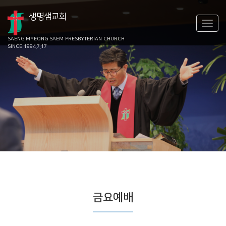
생명샘교회
SAENG MYEONG SAEM
PRESBYTERIAN CHURCH
SINCE 1994.7.17
금요예배