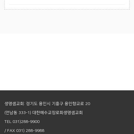
생명샘교회: 경기도 용인시 기흥구 용인향교로 20
(언남동 333-1) 대한예수교장로회생명샘교회
TEL 031)288-9900
/ FAX 031) 288-9988