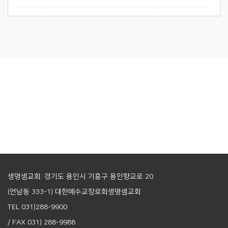
생명샘교회: 경기도 용인시 기흥구 용인향교로 20
(언남동 333-1) 대한예수교장로회생명샘교회
TEL 031)288-9900
/ FAX 031) 288-9988