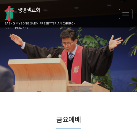
생명샘교회
SAENG MYEONG SAEM
PRESBYTERIAN CHURCH
SINCE 1994.7.17
금요예배