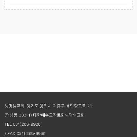
생명샘교회: 경기도 용인시 기흥구 용인향교로 20
(언남동 333-1) 대한예수교장로회생명샘교회
TEL 031)288-9900
/ FAX 031) 288-9988