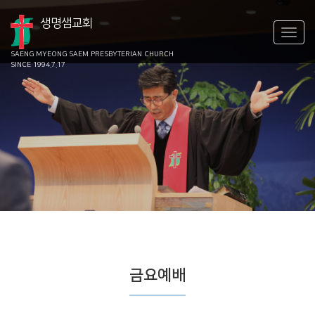
생명샘교회
SAENG MYEONG SAEM
PRESBYTERIAN CHURCH
SINCE 1994.7.17
금요예배