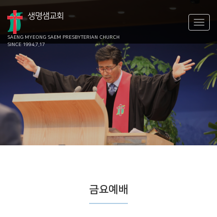
생명샘교회
SAENG MYEONG SAEM
PRESBYTERIAN CHURCH
SINCE 1994.7.17
금요예배