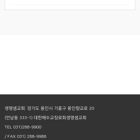
생명샘교회: 경기도 용인시 기흥구 용인향교로 20
(언남동 333-1) 대한예수교장로회생명샘교회
TEL 031)288-9900
/ FAX 031) 288-9988