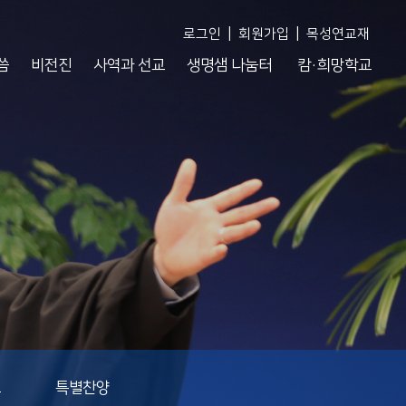
|
|
로그인
회원가입
목성연교재
씀
비전진
사역과 선교
생명샘 나눔터
캄·희망학교
도
특별찬양