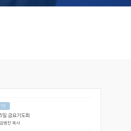
-15
15일 금요기도회
 / 김병진 목사