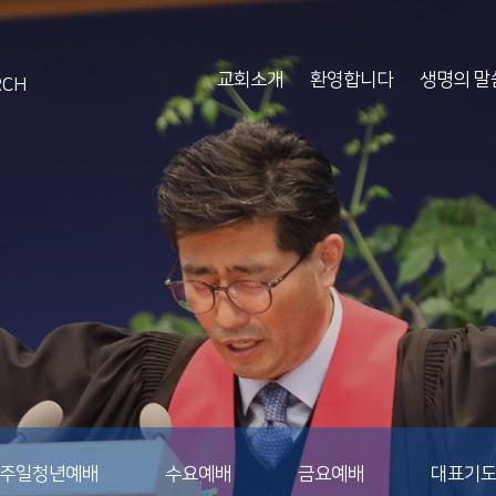
교회소개
환영합니다
생명의 말
RCH
주일청년예배
수요예배
금요예배
대표기