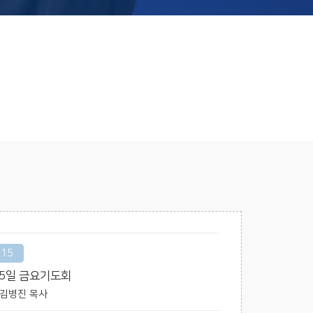
-15
15일 금요기도회
 / 김병진 목사