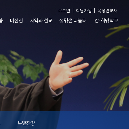
|
|
로그인
회원가입
목성연교재
씀
비전진
사역과 선교
생명샘 나눔터
캄·희망학교
도
특별찬양