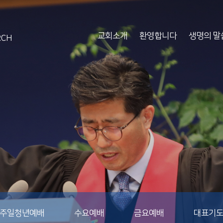
교회소개
환영합니다
생명의 말
RCH
주일청년예배
수요예배
금요예배
대표기