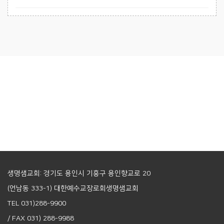
생명샘교회: 경기도 용인시 기흥구 용인향교로 20
(언남동 333-1) 대한예수교장로회생명샘교회
TEL 031)288-9900
/ FAX 031) 288-9988