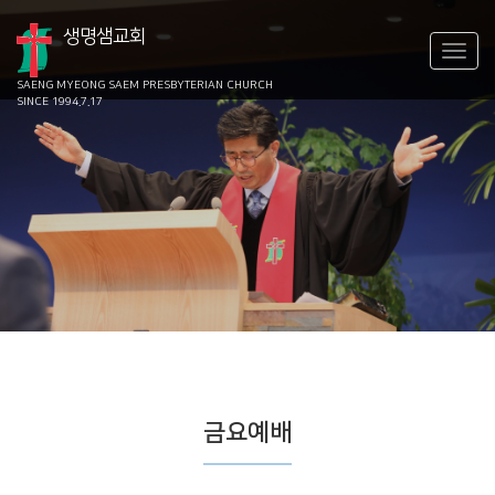
생명샘교회
SAENG MYEONG SAEM
PRESBYTERIAN CHURCH
SINCE 1994.7.17
금요예배