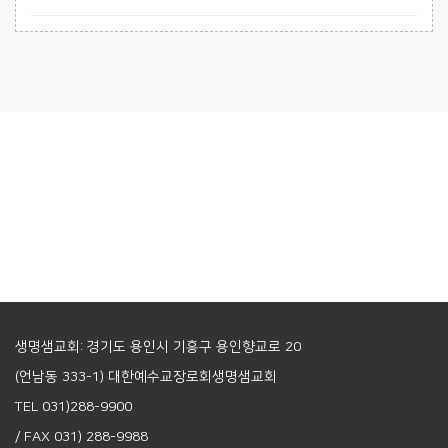
생명샘교회: 경기도 용인시 기흥구 용인향교로 20
(언남동 333-1) 대한예수교장로회생명샘교회
TEL 031)288-9900
/ FAX 031) 288-9988