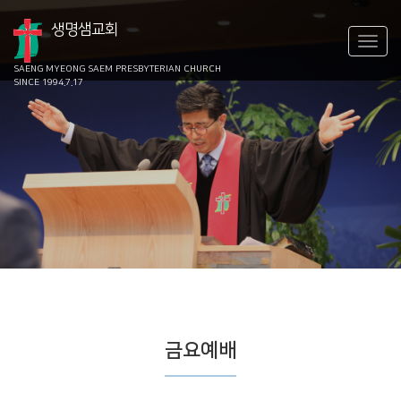
생명샘교회
SAENG MYEONG SAEM
PRESBYTERIAN CHURCH
SINCE 1994.7.17
금요예배