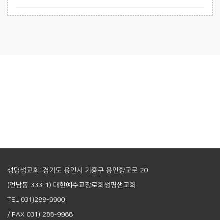
생명샘교회: 경기도 용인시 기흥구 용인향교로 20
(언남동 333-1) 대한예수교장로회생명샘교회
TEL 031)288-9900
/ FAX 031) 288-9988