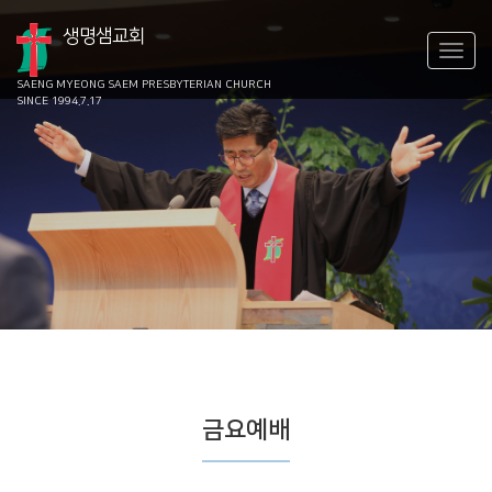
생명샘교회
SAENG MYEONG SAEM
PRESBYTERIAN CHURCH
SINCE 1994.7.17
금요예배