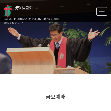
생명샘교회
SAENG MYEONG SAEM
PRESBYTERIAN CHURCH
SINCE 1994.7.17
금요예배