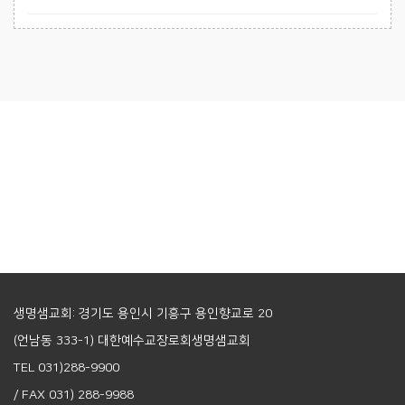
생명샘교회: 경기도 용인시 기흥구 용인향교로 20
(언남동 333-1) 대한예수교장로회생명샘교회
TEL 031)288-9900
/ FAX 031) 288-9988