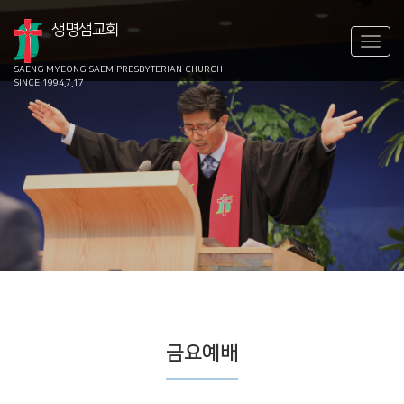
생명샘교회
SAENG MYEONG SAEM
PRESBYTERIAN CHURCH
SINCE 1994.7.17
금요예배