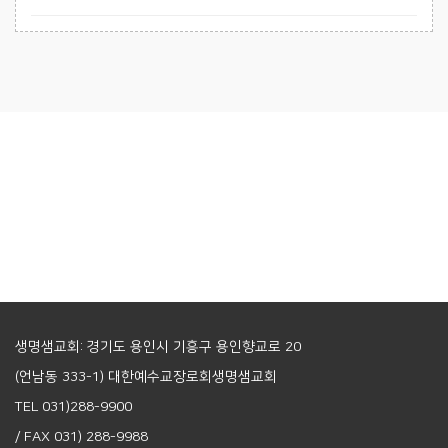
생명샘교회: 경기도 용인시 기흥구 용인향교로 20
(언남동 333-1) 대한예수교장로회생명샘교회
TEL 031)288-9900
/ FAX 031) 288-9988